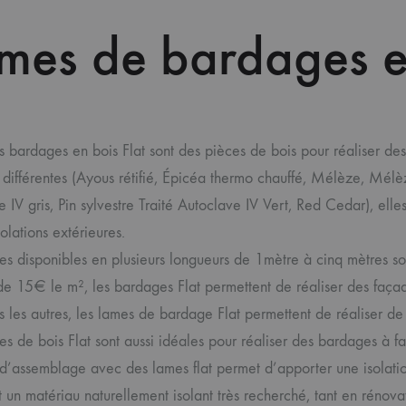
mes de bardages en
s bardages en bois Flat sont des pièces de bois pour réaliser de
différentes (Ayous rétifié, Épicéa thermo chauffé, Mélèze, Mélèze
 IV gris, Pin sylvestre Traité Autoclave IV Vert, Red Cedar), elle
solations extérieures.
s disponibles en plusieurs longueurs de 1mètre à cinq mètres son
de 15€ le m², les bardages Flat permettent de réaliser des façad
s les autres, les lames de bardage Flat permettent de réaliser d
s de bois Flat sont aussi idéales pour réaliser des bardages à fa
d’assemblage avec des lames flat permet d’apporter une isolatio
t un matériau naturellement isolant très recherché, tant en rénovat