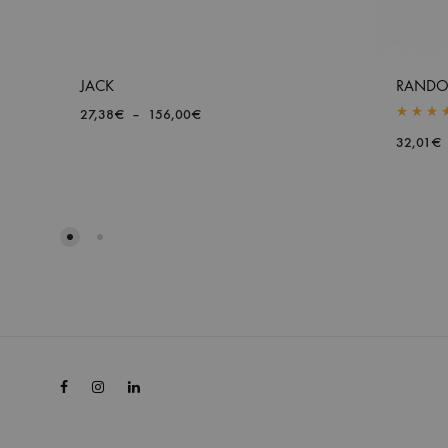
JACK
RAND
Plage
27,38
€
–
156,00
€
Rated
5.0
de
32,01
€
prix :
27,38€
AJOUTER
à
À
156,00€
LA
LISTE
DE
SOUHAITS
Facebook
Instagram
Linkedin