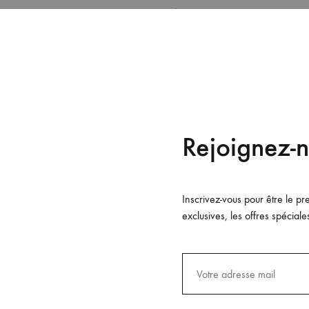
tion neuve pour une note contemporaine.
e en oeuvre de lames de bar
qui est de la mise en en œuvre d’un bardage Flat, on tiendra com
Rejoignez-n
re. Chaque bois a ses particularités de mise en œuvre. Les planc
ontage simplifié. Il en va de même pour le choix de la qualité d
choisies.
Inscrivez-vous pour être le pr
exclusives, les offres spéciales