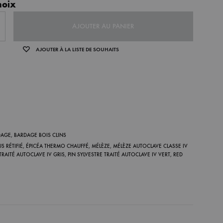
hoix
MO
CLAVE
TRAITÉ
TRAITÉ
AJOUTER AU PANIER
HAU
CLASS
AUTO
AUTO
AJOUTER À LA LISTE DE SOUHAITS
FFÉ
E IV
CLAVE
CLAVE
VERT
IV
IV
GRIS
VERT
DAGE
,
BARDAGE BOIS CLINS
S RÉTIFIÉ
,
ÉPICÉA THERMO CHAUFFÉ
,
MÉLÈZE
,
MÉLÈZE AUTOCLAVE CLASSE IV
 TRAITÉ AUTOCLAVE IV GRIS
,
PIN SYLVESTRE TRAITÉ AUTOCLAVE IV VERT
,
RED