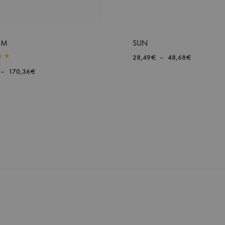
OM
SUN
Plage
28,49
€
–
48,68
€
0
out of 5
de
Plage
–
170,36
€
prix :
de
28,49€
prix :
à
32,01€
AJOUTER
48,68€
à
À
170,36€
LA
LISTE
DE
SOUHAITS