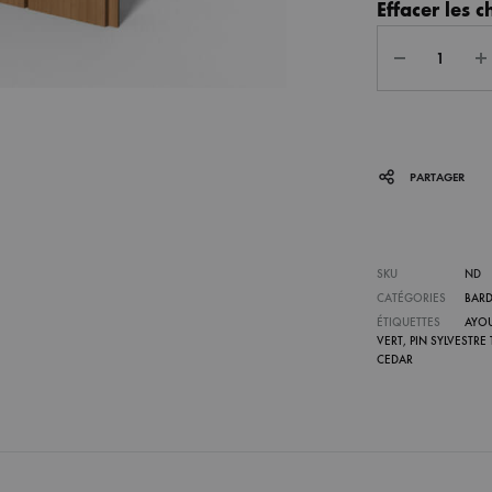
Effacer les c
Quantité
C
PARTAGER
SKU
ND
CATÉGORIES
BAR
ÉTIQUETTES
AYOU
VERT
,
PIN SYLVESTRE
CEDAR