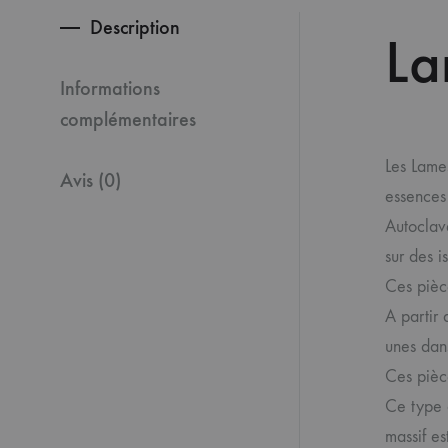
Description
La
Informations
complémentaires
Les Lame
Avis (0)
essences 
Autoclave
sur des i
Ces pièce
A partir 
unes dan
Ces pièce
Ce type 
massif es