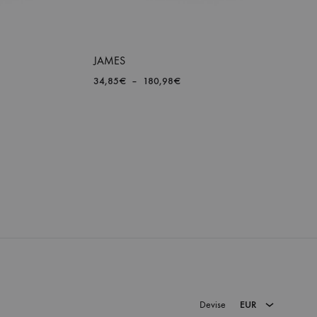
JAMES
Plage
34,85
€
–
180,98
€
de
prix :
34,85€
AJOUTER
AJOUTER
à
À
À
180,98€
LA
LA
LISTE
LISTE
DE
DE
SOUHAITS
SOUHAITS
EUR
USD
Devise
EUR