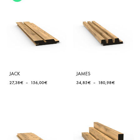
189,49€
JACK
JAMES
Plage
Plage
27,38
€
–
156,00
€
34,85
€
–
180,98
€
de
de
prix :
prix :
27,38€
34,85€
à
à
156,00€
180,98€