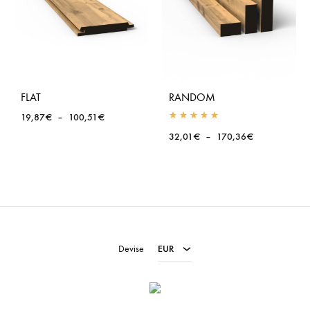
FLAT
RANDOM
Plage
19,87
€
–
100,51
€
Rated
5.00
out of 5
de
Plage
32,01
€
–
170,36
€
prix :
de
19,87€
prix :
à
32,01€
100,51€
à
EUR
170,36€
USD
Devise
EUR