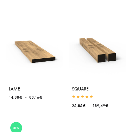
Inscrivez-vous pour être le premier à connaître les
offres exclusives, les offres spéciales et les
collections à venir
LAME
SQUARE
Plage
14,88
€
–
83,16
€
Rated
5.00
out of 5
de
Plage
25,85
€
–
189,49
€
prix :
de
14,88€
prix :
à
25,85€
83,16€
21%
à