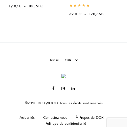
Plage
19,87
€
–
100,51
€
Rated
5.00
out of 5
de
Plage
32,01
€
–
170,36
€
prix :
de
19,87€
prix :
à
32,01€
100,51€
à
EUR
170,36€
USD
Devise
EUR
Facebook
Instagram
Linkedin
©2020 DOXWOOD. Tous les droits sont réservés
Actualités
Contactez nous
À Propos de DOX
Politique de confidentialité