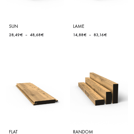
SUN
LAME
Plage
Plage
28,49
€
–
48,68
€
14,88
€
–
83,16
€
de
de
prix :
prix :
28,49€
14,88€
à
à
48,68€
83,16€
FLAT
RANDOM